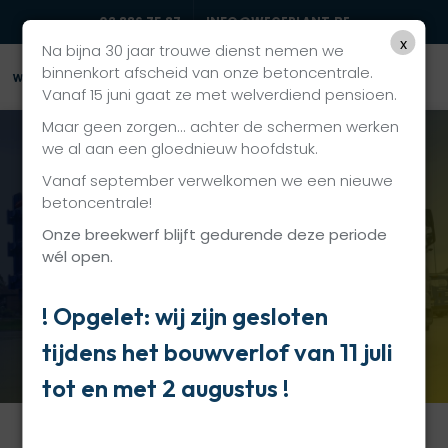
03 886 75 87
INFO@WEGEPLANT.BE
x
Na bijna 30 jaar trouwe dienst nemen we
binnenkort afscheid van onze betoncentrale.
Vanaf 15 juni gaat ze met welverdiend pensioen.
Maar geen zorgen... achter de schermen werken
we al aan een gloednieuw hoofdstuk.
Vanaf september verwelkomen we een nieuwe
Wegeplant
betoncentrale!
Onze breekwerf blijft gedurende deze periode
Uw partner in wegenis- en
wél open.
rioleringswerken
! Opgelet: wij zijn gesloten
tijdens het bouwverlof van 11 juli
CONTACTEER ONS
tot en met 2 augustus !