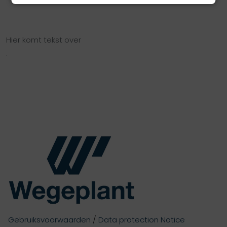
Hier komt tekst over
.
Gebruiksvoorwaarden
/
Data protection Notice